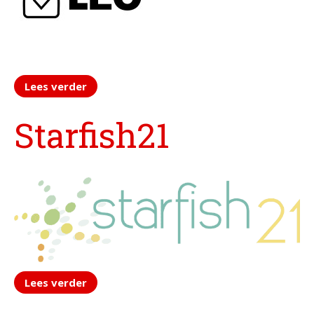
Agenda
In het nieuws
Testimonials
Slaaptest
Boekenadvies
Lees verder
Starfish21
Slapen
Voeding
Bewegen
Humor
Passie
Ontspanning
Sociale contacten
Thuis
Lees verder
Werkleven