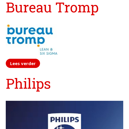
Bureau Tromp
Zingeving
Contactformulier
+31 6 534 707 84
Algemene Voorwaarden
Privacyreglement
Lees verder
Philips