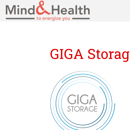
Professionals in fy
Mind
GIGA Storag