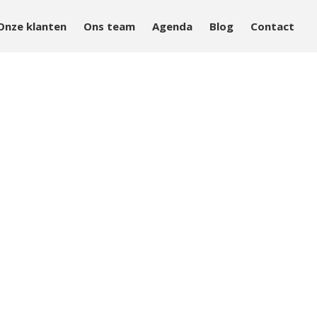
Onze klanten
Ons team
Agenda
Blog
Contact
Aanpak
Aanbod
Onze klanten
Ons team
Agenda
Blog
Contact
Home
Over Mind&Health
Vacatures
Agenda
In het nieuws