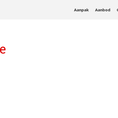
Aanpak
Aanbod
sieke en mentale vitaliteit
e