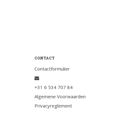
Testimonials
Slaaptest
Boekenadvies
Slapen
Voeding
CONTACT
Bewegen
Contactformulier
Humor
Passie
+31 6 534 707 84
Ontspanning
Algemene Voorwaarden
Sociale contacten
Privacyreglement
Thuis
Werkleven
Zingeving