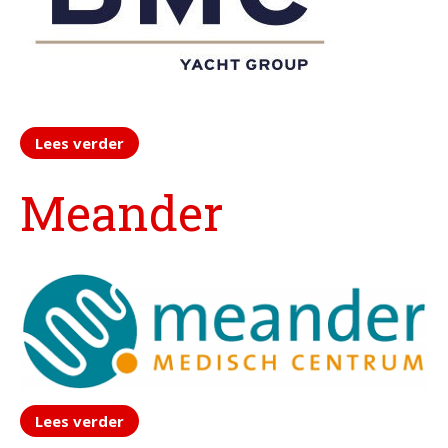
In het nieuws
Testimonials
Slaaptest
Boekenadvies
Lees verder
Slapen
Meander
Voeding
Bewegen
Humor
Passie
Ontspanning
Sociale contacten
Thuis
Werkleven
Lees verder
Zingeving