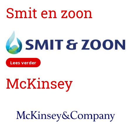
Smit en zoon
Contactformulier
+31 6 534 707 84
Algemene Voorwaarden
Privacyreglement
Lees verder
McKinsey