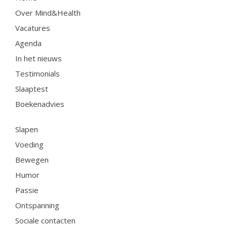
Testimonials
Over Mind&Health
Slaaptest
Vacatures
Boekenadvies
Agenda
In het nieuws
Testimonials
Slapen
Slaaptest
Voeding
Boekenadvies
Bewegen
Humor
Slapen
Passie
Voeding
Ontspanning
Bewegen
Sociale contacten
Humor
Thuis
Passie
Werkleven
Ontspanning
Zingeving
Sociale contacten