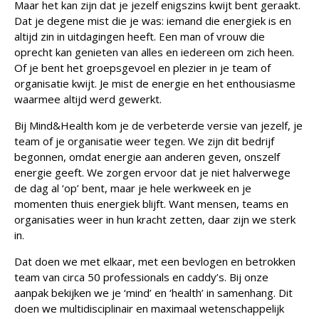
Maar het kan zijn dat je jezelf enigszins kwijt bent geraakt.
Werkleven
Dat je degene mist die je was: iemand die energiek is en
altijd zin in uitdagingen heeft. Een man of vrouw die
Zingeving
oprecht kan genieten van alles en iedereen om zich heen.
Of je bent het groepsgevoel en plezier in je team of
organisatie kwijt. Je mist de energie en het enthousiasme
waarmee altijd werd gewerkt.
Contactformulier
Bij Mind&Health kom je de verbeterde versie van jezelf, je
team of je organisatie weer tegen. We zijn dit bedrijf
+31 6 534 707 84
begonnen, omdat energie aan anderen geven, onszelf
Algemene Voorwaarden
energie geeft. We zorgen ervoor dat je niet halverwege
de dag al ‘op’ bent, maar je hele werkweek en je
Privacyreglement
momenten thuis energiek blijft. Want mensen, teams en
organisaties weer in hun kracht zetten, daar zijn we sterk
in.
Dat doen we met elkaar, met een bevlogen en betrokken
team van circa 50 professionals en caddy’s. Bij onze
aanpak bekijken we je ‘mind’ en ‘health’ in samenhang. Dit
doen we multidisciplinair en maximaal wetenschappelijk