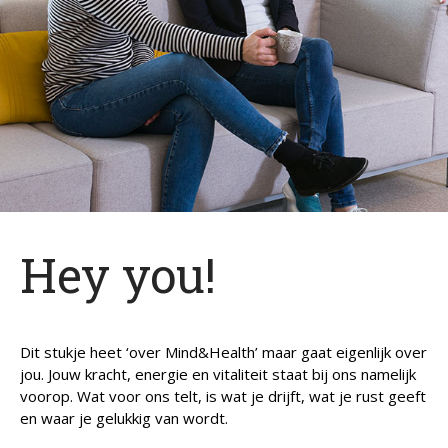
Vacatures
Agenda
In het nieuws
Testimonials
Slaaptest
Boekenadvies
Slapen
Hey you!
Voeding
Bewegen
Humor
Dit stukje heet ‘over Mind&Health’ maar gaat eigenlijk over
Passie
jou. Jouw kracht, energie en vitaliteit staat bij ons namelijk
Ontspanning
voorop. Wat voor ons telt, is wat je drijft, wat je rust geeft
Sociale contacten
en waar je gelukkig van wordt.
Thuis