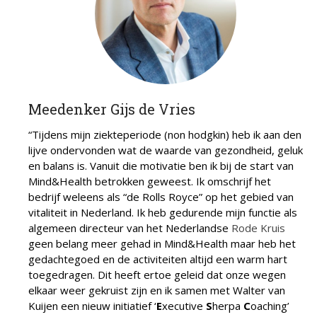
Meedenker Gijs de Vries
“Tijdens mijn ziekteperiode (non hodgkin) heb ik aan den
lijve ondervonden wat de waarde van gezondheid, geluk
en balans is. Vanuit die motivatie ben ik bij de start van
Mind&Health betrokken geweest. Ik omschrijf het
bedrijf weleens als “de Rolls Royce” op het gebied van
vitaliteit in Nederland. Ik heb gedurende mijn functie als
algemeen directeur van het Nederlandse
Rode Kruis
geen belang meer gehad in Mind&Health maar heb het
gedachtegoed en de activiteiten altijd een warm hart
toegedragen. Dit heeft ertoe geleid dat onze wegen
elkaar weer gekruist zijn en ik samen met Walter van
Kuijen een nieuw initiatief ‘
E
xecutive
S
herpa
C
oaching’