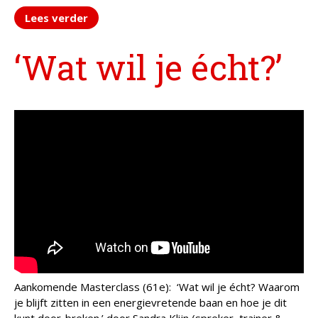
Werkleven
Lees verder
Zingeving
‘Wat wil je écht?’
Contactformulier
+31 6 534 707 84
Algemene Voorwaarden
Privacyreglement
Aankomende Masterclass (61e): ‘Wat wil je écht? Waarom
je blijft zitten in een energievretende baan en hoe je dit