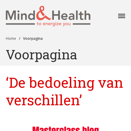
Professionals in
Mind
fysieke en
mentale
vitaliteit
Home
/
Voorpagina
Aanpak
Voorpagina
Aanbod
Onze klanten
Ons team
‘De bedoeling van
Agenda
Blog
verschillen’
Contact
Home
Over Mind&Health