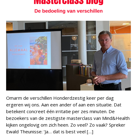
Vacatures
Agenda
In het nieuws
Testimonials
Slaaptest
Boekenadvies
Slapen
Voeding
Bewegen
Humor
Omarm de verschillen Honderdzestig keer per dag
ergeren wij ons. Aan een ander of aan een situatie. Dat
Passie
betekent concreet één irritatie per zes minuten. De
Ontspanning
bezoekers van de zestigste masterclass van Mind&Health
Sociale contacten
kijken ongelovig om zich heen. Zo veel? Zo vaak? Spreker
Ewald Theunisse: ‘Ja… dat is best veel […]
Thuis