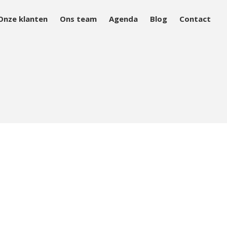
Onze klanten
Ons team
Agenda
Blog
Contact
Aanpak
Aanbod
Onze klanten
Ons team
Agenda
Blog
Contact
Home
Over Mind&Health