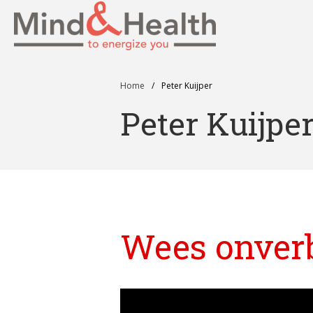
Professionals in fy
Mind
Home
/
Peter Kuijper
Peter Kuijpe
Wees onverbi