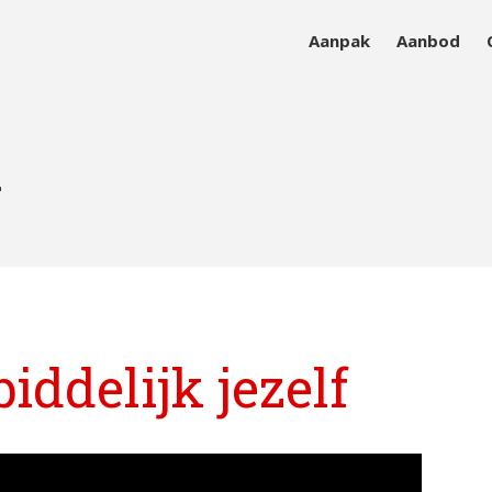
Aanpak
Aanbod
sieke en mentale vitaliteit
r
ddelijk jezelf