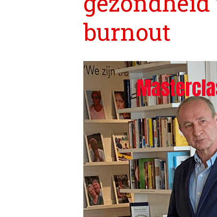
gezondheid 
burnout