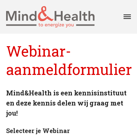
Professionals in
Mind
fysieke en
mentale
Aanpak
vitaliteit
Aanbod
Webinar-
Onze klanten
Ons team
aanmeldformulier
Agenda
Blog
Contact
Mind&Health is een kennisinstituut
en deze kennis delen wij graag met
Home
jou!
Over Mind&Health
Vacatures
Selecteer je Webinar
Agenda