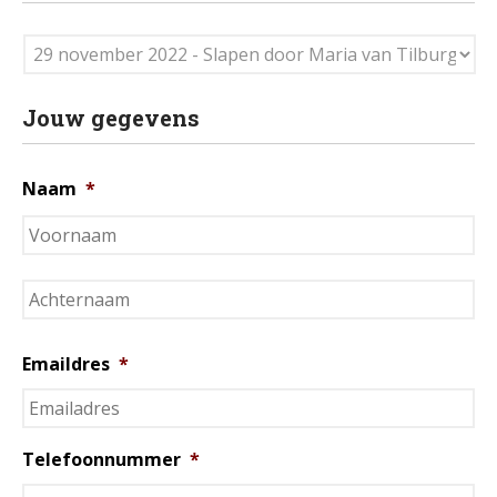
In het nieuws
Testimonials
Slaaptest
Jouw gegevens
Boekenadvies
Naam
*
Slapen
Voeding
Bewegen
Humor
Passie
Emaildres
*
Ontspanning
Sociale contacten
Thuis
Telefoonnummer
*
Werkleven
Zingeving