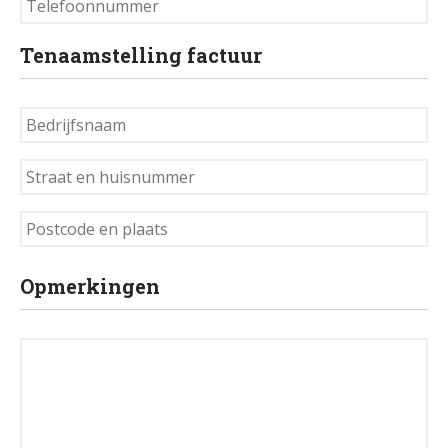
Tenaamstelling factuur
Contactformulier
Bedrijfsnaam
+31 6 534 707 84
Straat
Algemene Voorwaarden
en
huisnummer
Privacyreglement
Postcode
en
plaats
Opmerkingen