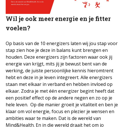
In het nieuws
Testimonials
Wil je ook meer energie en je fitter
Slaaptest
voelen?
Boekenadvies
Op basis van de 10 energizers laten wij jou stap voor
stap zien hoe je deze in balans kunt brengen en
Slapen
houden. Deze energizers zijn factoren waar ook jij
Voeding
energie van krijgt, mits jij je bewust bent van de
Bewegen
werking, de juiste persoonlijke kennis hieromtrent
hebt en deze in je leven integreert. Alle energizers
Humor
staan met elkaar in verband en hebben invloed op
Passie
elkaar. Zodra je met één energizer begint heeft dat
Ontspanning
een positief effect op de andere negen en zo op je
Sociale contacten
hele leven. Op die manier groeit je vitaliteit en ben je
Thuis
klaar om vol energie, focus en plezier je wensen en
ambities waar te maken. Dat is de wereld van
Werkleven
Mind&Health. En in die wereld draait het om jo