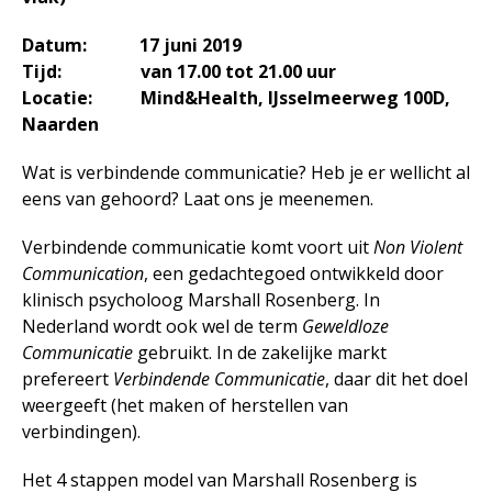
Werkleven
Zingeving
Datum: 17 juni 2019
Tijd: van 17.00 tot 21.00 uur
Locatie: Mind&Health, IJsselmeerweg 100D,
Naarden
Contactformulier
Wat is verbindende communicatie? Heb je er wellicht al
eens van gehoord? Laat ons je meenemen.
+31 6 534 707 84
Algemene Voorwaarden
Verbindende communicatie komt voort uit
Non Violent
Communication
, een gedachtegoed ontwikkeld door
Privacyreglement
klinisch psycholoog Marshall Rosenberg. In
Nederland wordt ook wel de term
Geweldloze
Communicatie
gebruikt. In de zakelijke markt
prefereert
Verbindende Communicatie
, daar dit het doel
weergeeft (het maken of herstellen van
verbindingen).
Het 4 stappen model van Marshall Rosenberg is