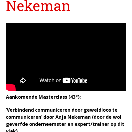
Nekeman
Vacatures
Agenda
In het nieuws
Testimonials
Slaaptest
Boekenadvies
Slapen
Voeding
Bewegen
Humor
e
Aankomende Masterclass (43
):
Passie
Ontspanning
‘Verbindend communiceren door geweldloos te
communiceren’ door Anja Nekeman (door de wol
Sociale contacten
geverfde onderneemster en expert/trainer op dit
Thuis
vlak)