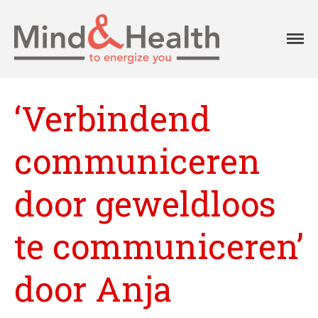
Professionals in
Mind
fysieke en
mentale
vitaliteit
‘Verbindend
Aanpak
Aanbod
communiceren
Onze klanten
Ons team
door geweldloos
Agenda
Blog
te communiceren’
Contact
door Anja
Home
Over Mind&Health