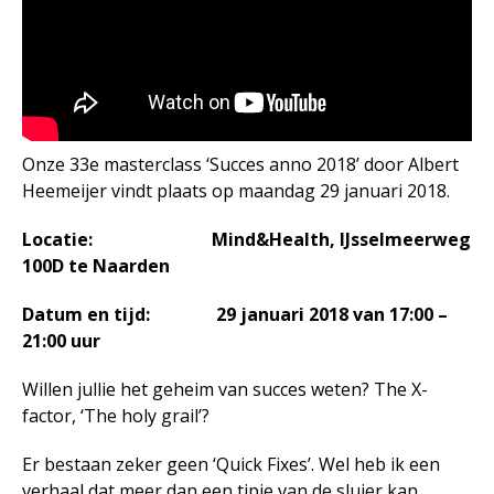
Agenda
In het nieuws
Testimonials
Slaaptest
Boekenadvies
Onze 33e masterclass ‘Succes anno 2018’ door Albert
Heemeijer vindt plaats op maandag 29 januari 2018.
Slapen
Locatie: Mind&Health, IJsselmeerweg
Voeding
100D te Naarden
Bewegen
Datum en tijd: 29 januari 2018 van 17:00 –
Humor
21:00 uur
Passie
Ontspanning
Willen jullie het geheim van succes weten? The X-
Sociale contacten
factor, ‘The holy grail’?
Thuis
Er bestaan zeker geen ‘Quick Fixes’. Wel heb ik een
Werkleven
verhaal dat meer dan een tipje van de sluier kan