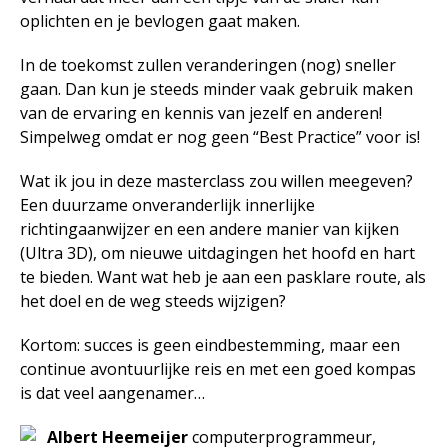
Zingeving
oplichten en je bevlogen gaat maken.
In de toekomst zullen veranderingen (nog) sneller
gaan. Dan kun je steeds minder vaak gebruik maken
Contactformulier
van de ervaring en kennis van jezelf en anderen!
Simpelweg omdat er nog geen “Best Practice” voor is!
+31 6 534 707 84
Wat ik jou in deze masterclass zou willen meegeven?
Algemene Voorwaarden
Een duurzame onveranderlijk innerlijke
Privacyreglement
richtingaanwijzer en een andere manier van kijken
(Ultra 3D), om nieuwe uitdagingen het hoofd en hart
te bieden. Want wat heb je aan een pasklare route, als
het doel en de weg steeds wijzigen?
Kortom: succes is geen eindbestemming, maar een
continue avontuurlijke reis en met een goed kompas
is dat veel aangenamer…
Albert Heemeijer
computerprogrammeur,