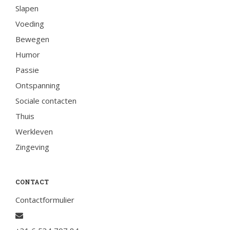
Slapen
Voeding
Contactformulier
Bewegen
Humor
+31 6 534 707 84
Passie
Algemene Voorwaarden
Ontspanning
Privacyreglement
Sociale contacten
Thuis
Werkleven
Zingeving
CONTACT
Contactformulier