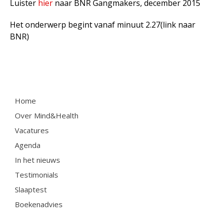
Luister
hier
naar BNR Gangmakers, december 2015
Testimonials
Het onderwerp begint vanaf minuut 2.27
(link naar
Slaaptest
BNR)
Boekenadvies
Slapen
Voeding
Home
Bewegen
Over Mind&Health
Humor
Vacatures
Passie
Agenda
Ontspanning
In het nieuws
Sociale contacten
Testimonials
Thuis
Slaaptest
Werkleven
Boekenadvies
Zingeving