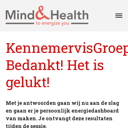
Professionals in
Mind
fysieke en
Aanpak
mentale
vitaliteit
Aanbod
KennemervisGroep
Onze klanten
Ons team
Bedankt! Het is
Agenda
Blog
gelukt!
Contact
Home
Met je antwoorden gaan wij nu aan de slag
Over Mind&Health
en gaan er je persoonlijk energiedashboard
Vacatures
van maken. Je ontvangt deze resultaten
Agenda
tijden de sessie.