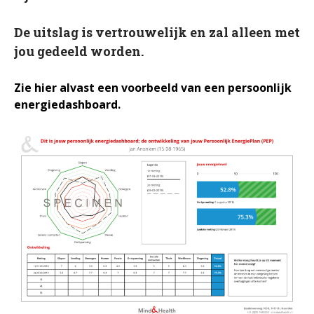
In het nieuws
Testimonials
De uitslag is vertrouwelijk en zal alleen met
Slaaptest
jou gedeeld worden.
Boekenadvies
Zie hier alvast een voorbeeld van een persoonlijk
energiedashboard.
Slapen
Voeding
Bewegen
Humor
Passie
Ontspanning
Sociale contacten
Thuis
Werkleven
Zingeving