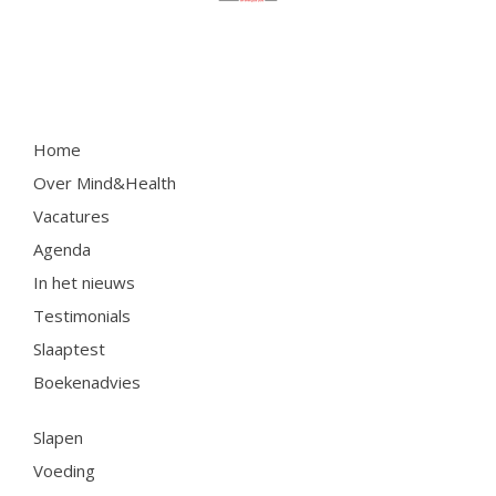
Contactformulier
+31 6 534 707 84
Home
Algemene Voorwaarden
Over Mind&Health
Privacyreglement
Vacatures
Agenda
In het nieuws
Testimonials
Slaaptest
Boekenadvies
Slapen
Voeding