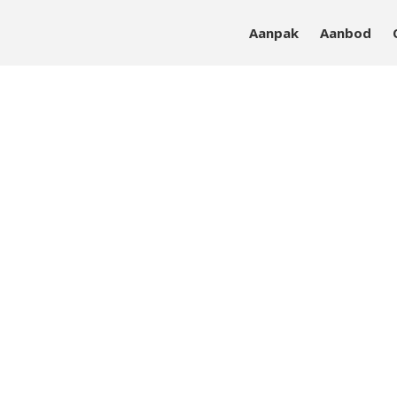
Aanpak
Aanbod
sieke en mentale vitaliteit