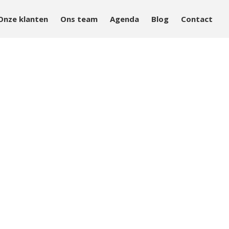
Onze klanten
Ons team
Agenda
Blog
Contact
Aanpak
Aanbod
Onze klanten
Ons team
Agenda
Blog
Contact
Home
Over Mind&Health
Vacatures
Agenda
In het nieuws