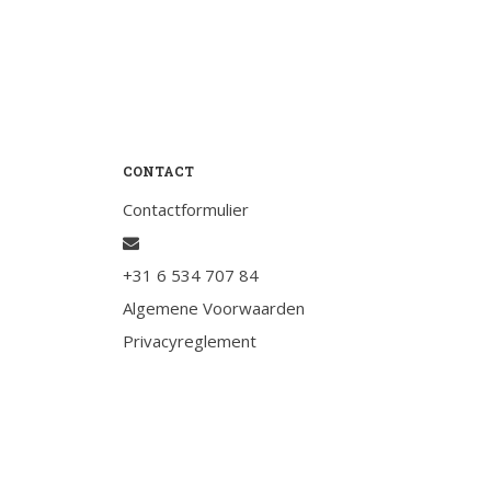
Testimonials
Slaaptest
Boekenadvies
Slapen
CONTACT
Voeding
Contactformulier
Bewegen
Humor
+31 6 534 707 84
Passie
Algemene Voorwaarden
Ontspanning
Privacyreglement
Sociale contacten
Thuis
Werkleven
Zingeving