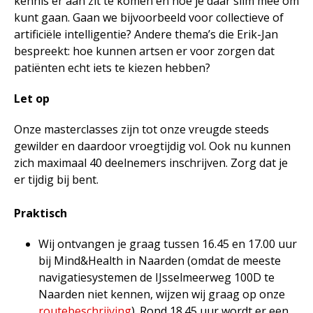
kennis er aan zit te komen en hoe je daar slim mee om
kunt gaan. Gaan we bijvoorbeeld voor collectieve of
artificiële intelligentie? Andere thema’s die Erik-Jan
bespreekt: hoe kunnen artsen er voor zorgen dat
patiënten echt iets te kiezen hebben?
Let op
Onze masterclasses zijn tot onze vreugde steeds
gewilder en daardoor vroegtijdig vol. Ook nu kunnen
zich maximaal 40 deelnemers inschrijven. Zorg dat je
er tijdig bij bent.
Praktisch
Wij ontvangen je graag tussen 16.45 en 17.00 uur
bij Mind&Health in Naarden (omdat de meeste
navigatiesystemen de IJsselmeerweg 100D te
Naarden niet kennen, wijzen wij graag op onze
routebeschrijving
). Rond 18.45 uur wordt er een