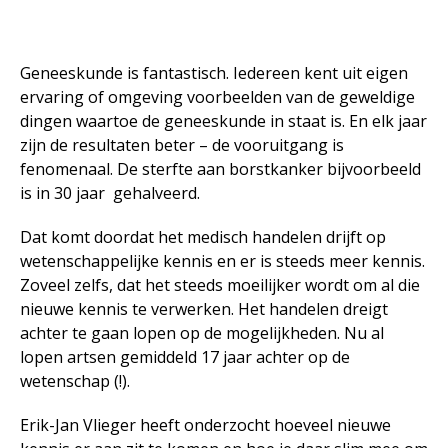
Zingeving
Geneeskunde is fantastisch. Iedereen kent uit eigen
ervaring of omgeving voorbeelden van de geweldige
Contactformulier
dingen waartoe de geneeskunde in staat is. En elk jaar
zijn de resultaten beter – de vooruitgang is
fenomenaal. De sterfte aan borstkanker bijvoorbeeld
+31 6 534 707 84
is in 30 jaar gehalveerd.
Algemene Voorwaarden
Privacyreglement
Dat komt doordat het medisch handelen drijft op
wetenschappelijke kennis en er is steeds meer kennis.
Zoveel zelfs, dat het steeds moeilijker wordt om al die
nieuwe kennis te verwerken. Het handelen dreigt
achter te gaan lopen op de mogelijkheden. Nu al
lopen artsen gemiddeld 17 jaar achter op de
wetenschap (!).
Erik-Jan Vlieger heeft onderzocht hoeveel nieuwe