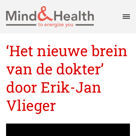
Professionals in
Mind
fysieke en
mentale
vitaliteit
Aanpak
‘Het nieuwe brein
Aanbod
Onze klanten
van de dokter’
Ons team
Agenda
door Erik-Jan
Blog
Contact
Vlieger
Home
Over Mind&Health
Vacatures