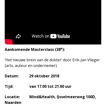
Agenda
In het nieuws
Testimonials
Slaaptest
Boekenadvies
Slapen
e
Aankomende Masterclass (38
):
Voeding
‘Het nieuwe brein van de dokter’ door Erik-Jan Vlieger
Bewegen
(arts, auteur en ondernemer).
Humor
Passie
Datum: 29 oktober 2018
Ontspanning
Tijd: van 17.00 tot 21.00 uur
Sociale contacten
Thuis
Locatie: Mind&Health, IJsselmeerweg 100D,
Naarden
Werkleven