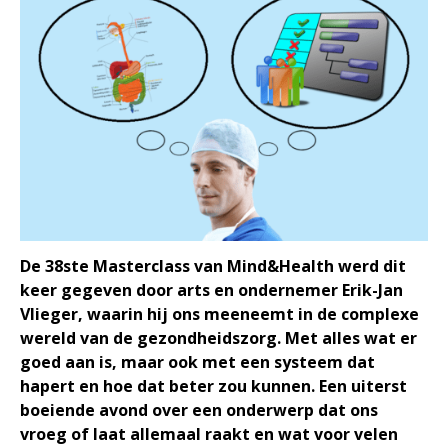
Over Mind&Health
Vacatures
Agenda
In het nieuws
Testimonials
Slaaptest
Boekenadvies
De 38ste Masterclass van Mind&Health werd dit
Slapen
keer gegeven door arts en ondernemer Erik-Jan
Voeding
Vlieger, waarin hij ons meeneemt in de complexe
Bewegen
wereld van de gezondheidszorg. Met alles wat er
Humor
goed aan is, maar ook met een systeem dat
hapert en hoe dat beter zou kunnen. Een uiterst
Passie
boeiende avond over een onderwerp dat ons
Ontspanning
vroeg of laat allemaal raakt en wat voor velen
Sociale contacten