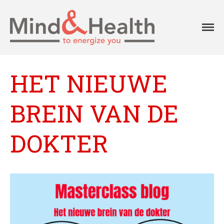
Professionals in
Mind
fysieke en
mentale
vitaliteit
HET NIEUWE
Aanpak
BREIN VAN DE
Aanbod
Onze klanten
DOKTER
Ons team
Agenda
Blog
Contact
Home