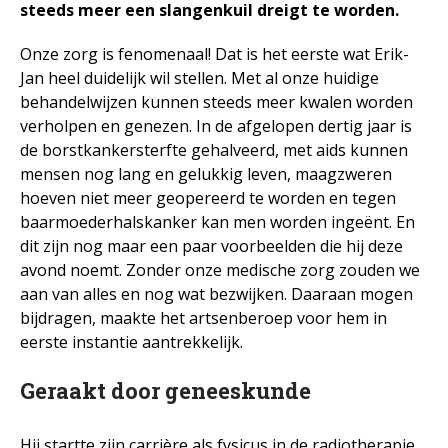
steeds meer een slangenkuil dreigt te worden.
Thuis
Onze zorg is fenomenaal! Dat is het eerste wat Erik-
Werkleven
Jan heel duidelijk wil stellen. Met al onze huidige
Zingeving
behandelwijzen kunnen steeds meer kwalen worden
verholpen en genezen. In de afgelopen dertig jaar is
de borstkankersterfte gehalveerd, met aids kunnen
mensen nog lang en gelukkig leven, maagzweren
Contactformulier
hoeven niet meer geopereerd te worden en tegen
baarmoederhalskanker kan men worden ingeënt. En
+31 6 534 707 84
dit zijn nog maar een paar voorbeelden die hij deze
Algemene Voorwaarden
avond noemt. Zonder onze medische zorg zouden we
aan van alles en nog wat bezwijken. Daaraan mogen
Privacyreglement
bijdragen, maakte het artsenberoep voor hem in
eerste instantie aantrekkelijk.
Geraakt door geneeskunde
Hij startte zijn carrière als fysicus in de radiotherapie