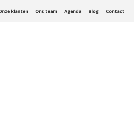
Onze klanten
Ons team
Agenda
Blog
Contact
Aanpak
Aanbod
Onze klanten
Ons team
Agenda
Blog
Contact
Home
Over Mind&Health
Vacatures
Agenda
In het nieuws