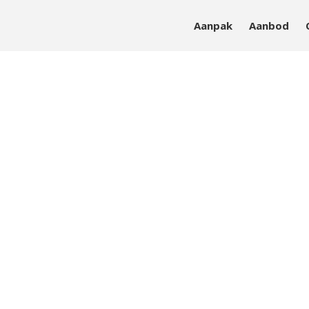
Aanpak
Aanbod
sieke en mentale vitaliteit