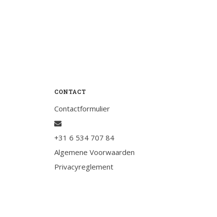
Testimonials
Slaaptest
Boekenadvies
Slapen
Voeding
CONTACT
Bewegen
Contactformulier
Humor
Passie
+31 6 534 707 84
Ontspanning
Algemene Voorwaarden
Sociale contacten
Privacyreglement
Thuis
Werkleven
Zingeving