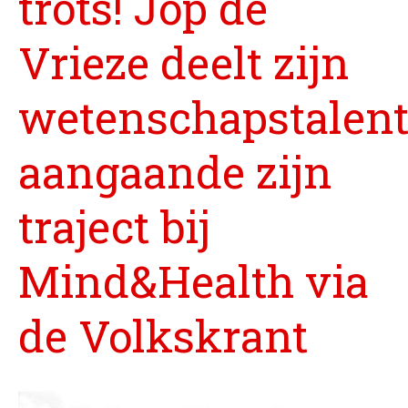
trots! Jop de
Thuis
Werkleven
Vrieze deelt zijn
Zingeving
wetenschapstalen
Contactformulier
aangaande zijn
+31 6 534 707 84
traject bij
Algemene Voorwaarden
Privacyreglement
Mind&Health via
de Volkskrant