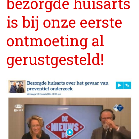
bezorgde huisarts
is bij onze eerste
ontmoeting al
gerustgesteld!