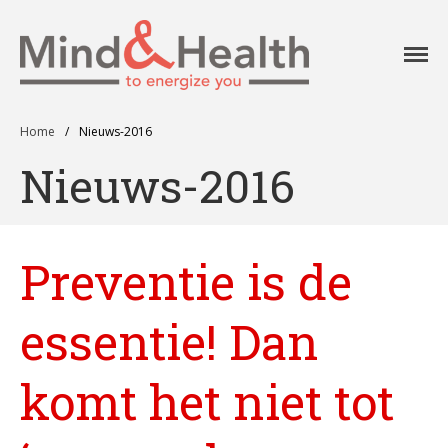
Professionals in
Mind
fysieke en
mentale
vitaliteit
Home
/
Nieuws-2016
Nieuws-2016
Aanpak
Aanbod
Onze klanten
Preventie is de
Ons team
Agenda
essentie! Dan
Blog
Contact
komt het niet tot
Home