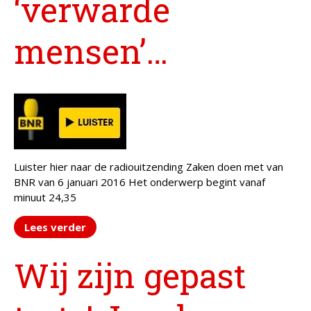
‘verwarde
Over Mind&Health
Vacatures
mensen’…
Agenda
In het nieuws
Testimonials
Slaaptest
Boekenadvies
Luister hier naar de radiouitzending Zaken doen met van
Slapen
BNR van 6 januari 2016 Het onderwerp begint vanaf
minuut 24,35
Voeding
Bewegen
Lees verder
Humor
Passie
Wij zijn gepast
Ontspanning
Sociale contacten