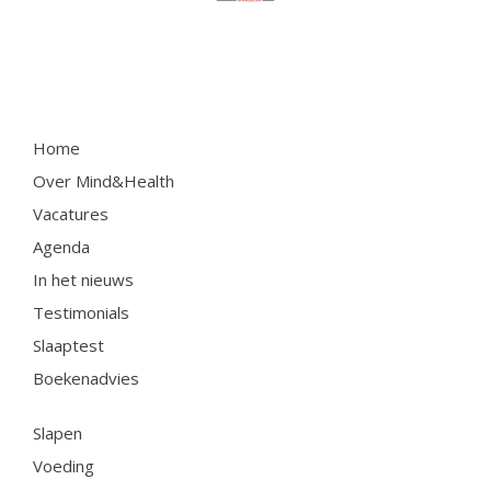
Contactformulier
+31 6 534 707 84
Home
Algemene Voorwaarden
Over Mind&Health
Privacyreglement
Vacatures
Agenda
In het nieuws
Testimonials
Slaaptest
Boekenadvies
Slapen
Voeding