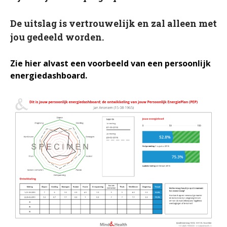
In het nieuws
Testimonials
De uitslag is vertrouwelijk en zal alleen met
Slaaptest
jou gedeeld worden.
Boekenadvies
Zie hier alvast een voorbeeld van een persoonlijk
energiedashboard.
Slapen
Voeding
Bewegen
Humor
Passie
Ontspanning
Sociale contacten
Thuis
Werkleven
Zingeving