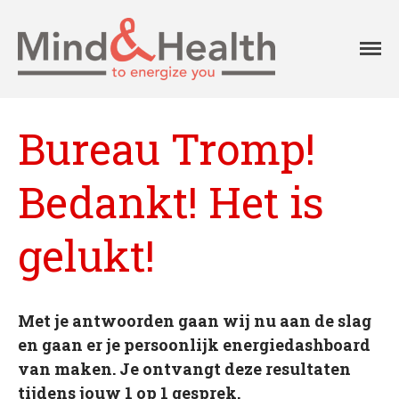
Professionals in
Mind
fysieke en
Aanpak
mentale
vitaliteit
Aanbod
Bureau Tromp!
Onze klanten
Ons team
Bedankt! Het is
Agenda
Blog
gelukt!
Contact
Home
Met je antwoorden gaan wij nu aan de slag
Over Mind&Health
en gaan er je persoonlijk energiedashboard
Vacatures
van maken. Je ontvangt deze resultaten
Agenda
tijdens jouw 1 op 1 gesprek.