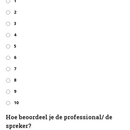
1
2
3
4
5
6
7
8
9
10
Hoe beoordeel je de professional/ de
spreker?