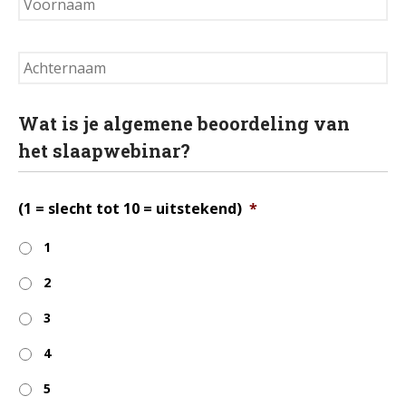
a
Werkleven
a
m
Zingeving
Wat is je algemene beoordeling van
Contactformulier
het slaapwebinar?
+31 6 534 707 84
(1 = slecht tot 10 = uitstekend)
*
Algemene Voorwaarden
Privacyreglement
1
2
3
4
5