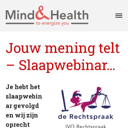
Professionals in
Mind
fysieke en
mentale
vitaliteit
Jouw mening telt
Aanpak
Aanbod
– Slaapwebinar…
Onze klanten
Ons team
Agenda
Je hebt het
Blog
slaapwebin
Contact
ar gevolgd
en wij zijn
Home
oprecht
Over Mind&Health