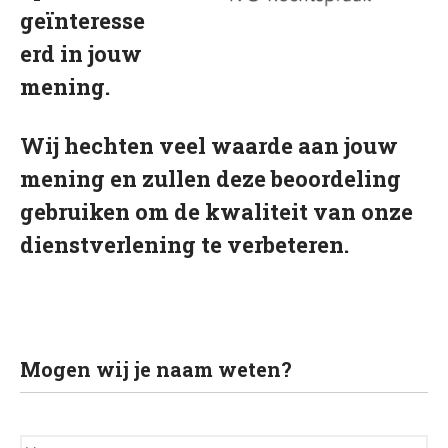
Vacatures
geïnteresse
Agenda
erd in jouw
In het nieuws
mening.
Testimonials
Slaaptest
Wij hechten veel waarde aan jouw
Boekenadvies
mening en zullen deze beoordeling
gebruiken om de kwaliteit van onze
Slapen
dienstverlening te verbeteren.
Voeding
Bewegen
Humor
Passie
Mogen wij je naam weten?
Ontspanning
Sociale contacten
N
Thuis