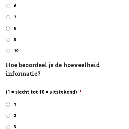
6
7
8
9
10
Hoe beoordeel je de hoeveelheid
informatie?
(1 = slecht tot 10 = uitstekend)
*
1
2
3