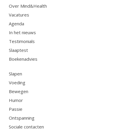
Over Mind&Health
Testimonials
Vacatures
Slaaptest
Boekenadvies
Agenda
In het nieuws
Testimonials
Slapen
Slaaptest
Voeding
Boekenadvies
Bewegen
Humor
Slapen
Passie
Voeding
Ontspanning
Bewegen
Sociale contacten
Humor
Thuis
Passie
Werkleven
Ontspanning
Zingeving
Sociale contacten