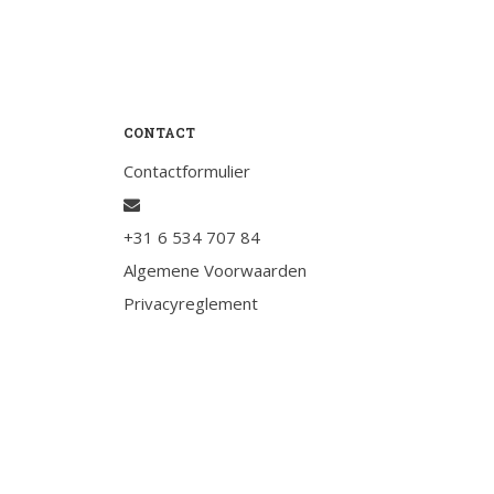
Testimonials
Slaaptest
Boekenadvies
CONTACT
Slapen
Contactformulier
Voeding
Bewegen
+31 6 534 707 84
Humor
Algemene Voorwaarden
Passie
Privacyreglement
Ontspanning
Sociale contacten
Thuis
Werkleven
Zingeving