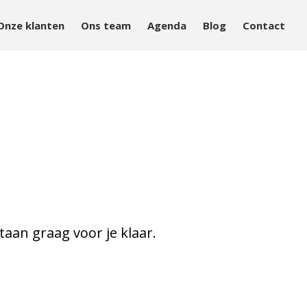
Onze klanten
Ons team
Agenda
Blog
Contact
Aanpak
Aanbod
Onze klanten
Ons team
Agenda
Blog
Contact
Home
taan graag voor je klaar.
Over Mind&Health
Vacatures
Agenda
In het nieuws