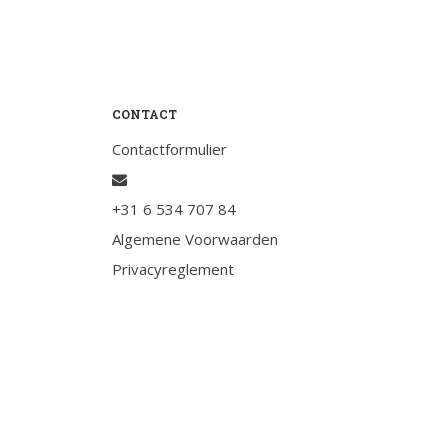
Testimonials
Slaaptest
Boekenadvies
CONTACT
Slapen
Contactformulier
Voeding
Bewegen
+31 6 534 707 84
Humor
Algemene Voorwaarden
Passie
Privacyreglement
Ontspanning
Sociale contacten
Thuis
Werkleven
Zingeving