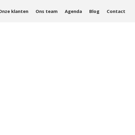
Onze klanten
Ons team
Agenda
Blog
Contact
Aanpak
Aanbod
Onze klanten
Ons team
Agenda
Blog
Contact
Home
Over Mind&Health
Vacatures
Agenda
In het nieuws